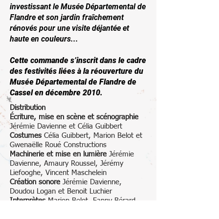
investissant le Musée Départemental de
Flandre et son jardin fraîchement
rénovés pour une visite déjantée et
haute en couleurs...
Cette commande s’inscrit dans le cadre
des festivités liées à la réouverture du
Musée Départemental de Flandre de
Cassel en décembre 2010.
Distribution
Écriture, mise en scène et scénographie
Jérémie Davienne et Célia Guibbert
Costumes
Célia Guibbert, Marion Belot et
Gwenaëlle Roué Constructions
Machinerie et mise en lumière
Jérémie
Davienne, Amaury Roussel, Jérémy
Liefooghe, Vincent Maschelein
Création sonore
Jérémie Davienne,
Doudou Logan et Benoit Luchier
Interprètes
Marion Belot, Fanny Bérard,
Sylvie Bernard, Anne Davienne, Jérémie