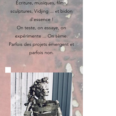
Écriture, musiques, films,
sculptures, Vidjing ... et bidon
d'essence !
On teste, on essaye, on
expérimente ... On sème.
Parfois des projets émergent et
parfois non.