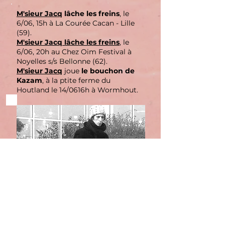
M'sieur Jacq
lâche les freins
, le
6/06, 15h à La Courée Cacan - Lille
(59).
M'sieur Jacq
lâche les freins
, le
6/06, 20h au Chez Oim Festival à
Noyelles s/s Bellonne (62).
M'sieur Jacq
joue
le bouchon de
Kazam
, à la ptite ferme du
Houtland le 14/0616h à Wormhout.