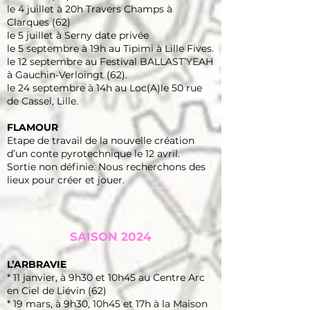
le 4 juillet à 20h Travers Champs à
Clarques (62)
le 5 juillet à Serny date privée
le 5 septembre à 19h au Tipimi à Lille Fives.
le 12 septembre au Festival BALLAST’YEAH
à Gauchin-Verloingt (62).
le 24 septembre à 14h au Loc(A)le 50 rue
de Cassel, Lille.
FLAMOUR
Etape de travail de la nouvelle création
d’un conte pyrotechnique le 12 avril.
Sortie non définie. Nous recherchons des
lieux pour créer et jouer.
SAISON 2024
L’ARBRAVIE
* 11 janvier, à 9h30 et 10h45 au Centre Arc
en Ciel de Liévin (62)
* 19 mars, à 9h30, 10h45 et 17h à la Maison