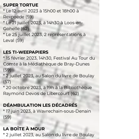
SUPER TORTUE
* Le 12 avril 2023 à 15h00 et 18h00 à
Rexpoëde (59)
* Le 21 juillet 2023, à 14h30
à Loos-en-
Gohelle (62)
* Le 25 juillet 2023, 2 représentations à
Leval (59)
LES TI-WEEPAPIERS
* 15 février 2023, 14h30, Festival Au Tour du
Comte à la Médiathèque de Bray-Dunes
(59)
* 2 juillet 2023, au Salon du livre de Boulay
(57)
* 20 octobre 2023, à 19h à la Bibliothèque
Raymond Devos de Libercourt (62)
DÉAMBULATION LES DÉCADRÉS
* 17 juin 2023, à Wavrechain-sous-Denain
(59)
LA BOÎTE À MOUR
* 2 juillet 2023, au Salon du livre de Boulay