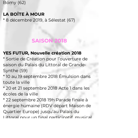
Bomy (62)
LA BOÎTE À MOUR
* 8 décembre 2019, à Sélestat (67)
SAISON 2018
YES FUTUR
, Nouvelle création 2018
* Sortie de Création pour l’ouverture de
saison du
Palais du Littoral de Grande-
Synthe
(59)
* 10 au 19 septembre 2018 Émulsion dans
toute la ville
* 20 et 21 septembre 2018 Acte 1 dans les
écoles de la ville
* 22 septembre 2018 19h Parade finale à
énergie humaine (RDV départ Maison de
Quartier Europe) jusqu’au Palais du
Littoral pour un final participatif, musical,
chanté, dansé et pyrotechnique
* Résidence de création du 27 août au 7
sept 2018 au Grand-Sud, Lille (59)