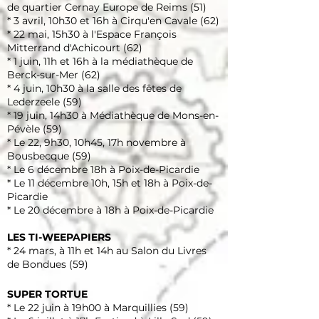
de quartier Cernay Europe de Reims (51)
* 3 avril,
10h30 et 16h
à Cirqu'en Cavale (62)
* 22 mai,
15h30
à l'Espace François
Mitterrand d'Achicourt (62)
* 1 juin,
11h
et 16h à la médiathèque de
Berck-sur-Mer (62)
* 4 juin,
10h30
à la salle des fêtes de
Lederzeele (59)
* 19 juin,
14h30
à Médiathèque de Mons-en-
Pévèle (59)
* Le 22, 9h30, 10h45, 17h novembre à
Bousbecque (59)
* Le 6 décembre 18h à Poix-de-Picardie
* Le 11 décembre 10h, 15h et 18h à Poix-de-
Picardie
* Le 20 décembre à 18h à Poix-de-Picardie
LES TI-WEEPAPIERS
* 24 mars, à 11h et 14h au Salon du Livres
de Bondues (59)
SUPER TORTUE
* Le 22 juin à 19h00 à Marquillies (59)