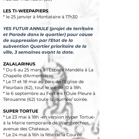
LES TI-WEEPAPIERS
* le 25 janvier à Montataire à 17h30
YES FUTUR ANNULE (projet de territoire
et Parade dans le quartier) pour cause
de suppression par l'Etat de la
subvention Quartier prioritaire de la
ville, 3 semaines avant la date.
ZALALARINUS
* Du 6 au 25 mars à l'Espace Mandéla à La
Chapelle d'Armentières.
* Le 17 et 18 mai au parc de l'Eglise de
Fleurbaix (62), tout le we de 10 à 18h.
* le 6 septembre au Fest #4 l'Ouïe Pleure à
Térouanne (62) toute la journée/ soirée.
SUPER TORTUE
* Le 23 mai à 18h -en version Hyper Tortue-
à la Mairie temporaire de Wambrechies,
avenue des Chateaux.
* Le 24 mai à 16h la fête de la Courée