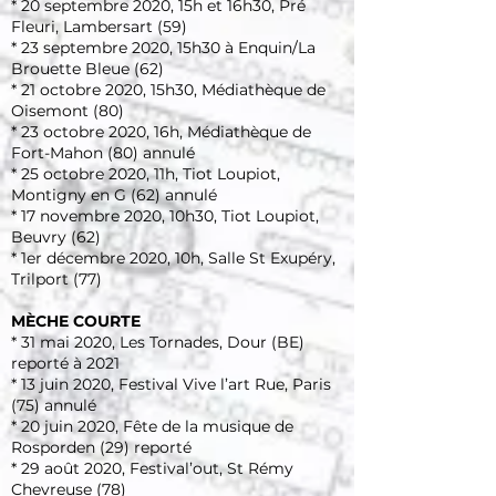
* 20 septembre 2020, 15h et 16h30, Pré
Fleuri, Lambersart (59)
* 23 septembre 2020, 15h30 à Enquin/La
Brouette Bleue (62)
* 21 octobre 2020, 15h30, Médiathèque de
Oisemont (80)
* 23 octobre 2020, 16h, Médiathèque de
Fort-Mahon (80) annulé
* 25 octobre 2020, 11h, Tiot Loupiot,
Montigny en G (62) annulé
* 17 novembre 2020, 10h30, Tiot Loupiot,
Beuvry (62)
* 1er décembre 2020, 10h, Salle St Exupéry,
Trilport (77)
MÈCHE COURTE
* 31 mai 2020, Les Tornades, Dour (BE)
reporté à 2021
* 13 juin 2020, Festival Vive l’art Rue, Paris
(75) annulé
* 20 juin 2020, Fête de la musique de
Rosporden (29) reporté
* 29 août 2020, Festival’out, St Rémy
Chevreuse (78)