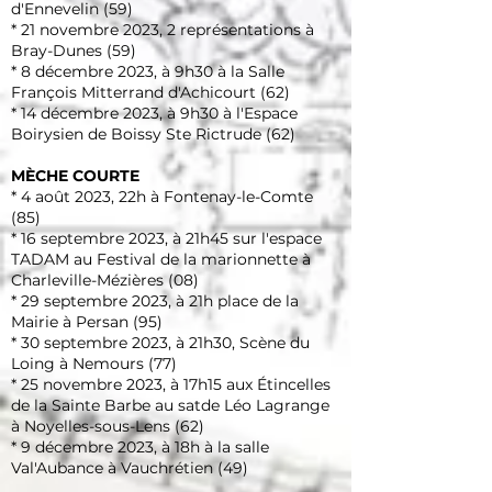
d'Ennevelin (59)
* 21 novembre 2023,
2 représentations
à
Bray-Dunes (59)
* 8 décembre 2023,
à 9h30 à la Salle
François Mitterrand
d'Achicourt (62)
* 14 décembre 2023, à 9h30 à l'Espace
Boirysien de Boissy Ste Rictrude (62)
MÈCHE COURTE
* 4 août 2023, 22h à Fontenay-le-Comte
(85)
* 16 septembre 2023, à
21h45 sur l'espace
TADAM au Festival de la marionnette à
Charleville-Mézières (08)
* 29 septembre 2023, à 21h place de la
Mairie à Persan (95)
* 30 septembre 2023, à 21h30, Scène du
Loing à Nemours (77)
* 25 novembre 2023, à 17h15 aux Étincelles
de la Sainte Barbe au satde Léo Lagrange
à Noyelles-sous-Lens (62)
* 9 décembre 2023, à 18h à la salle
Val'Aubance à Vauchrétien (49)