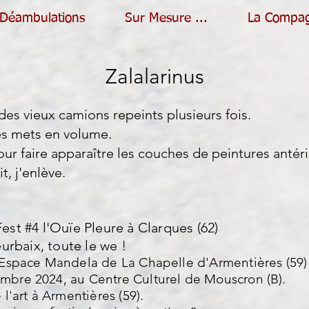
Déambulations
Sur Mesure ...
La Compa
Zalalarinus
s vieux camions repeints plusieurs fois.
es mets en volume.
r faire apparaître les couches de peintures antéri
t, j'enlève.
est #4 l'Ouïe Pleure à Clarques (62)
eurbaix, toute le we !
l'Espace Mandela de La Chapelle d'Armentières (59)
embre 2024, au Centre Culturel de Mouscron (B).
 l'art à Armentières (59).