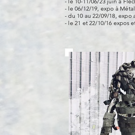
- le 10-11/06/23 juin à Fléc
- le 06/12/19, expo à Méta
- du 10 au 22/09/18, expo 
- le 21 et 22/10/16 expos et